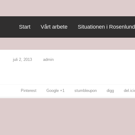
Start
Vårt arbete
Situationen i Rosenlund
juli 2, 2013
admin
Pinterest
Google +1
stumbleupon
digg
del.ic